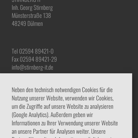
Inh. Georg Stirnberg
Münsterstraße 138
48249 Dülmen
Tel 02594 89421-0
Fax 02594 89421-29
info@stirnberg-it.de
Neben den technisch notwendigen Cookies für die
Servicemeldung
Nutzung unserer Website, verwenden wir Cookies,
Karriere
um die Zugriffe auf unsere Website zu analysieren
AGB
(Google Analytics). Außerdem geben wir
Informationen zu Ihrer Verwendung unserer Website
an unsere Partner für Analysen weiter. Unsere